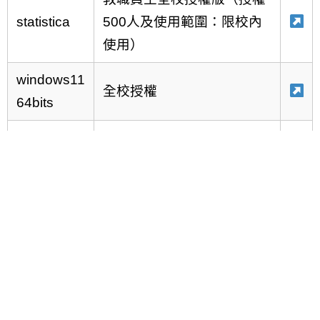
statistica
500人及使用範圍：限校內
使用）
windows11
全校授權
64bits
屏科大用戶端可下載安裝
Symantec Endpoint
防毒軟體
Protection (SEP)
（適用於 Windows10、
Windows11及 Mac）
校址：912 屏東縣內埔鄉學府路1號 總機：+886-8-7703202#6044 傳真：+886-8-